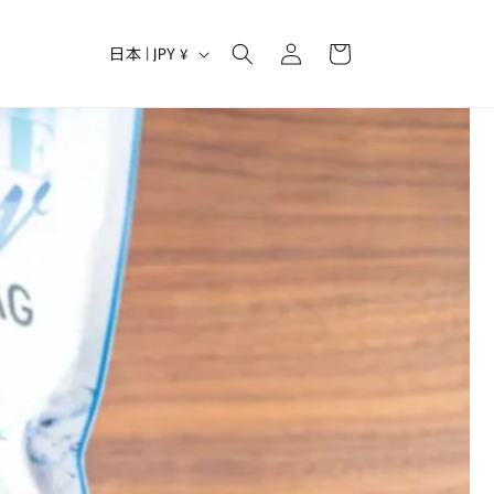
ロ
カ
グ
国
ー
日本 | JPY ¥
イ
/
ト
ン
地
域