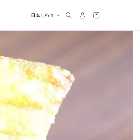
ロ
カ
グ
国
ー
日本 | JPY ¥
イ
/
ト
ン
地
域