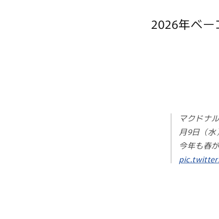
2026年ベ
マクドナル
月9日（水
今年も春が
pic.twitt