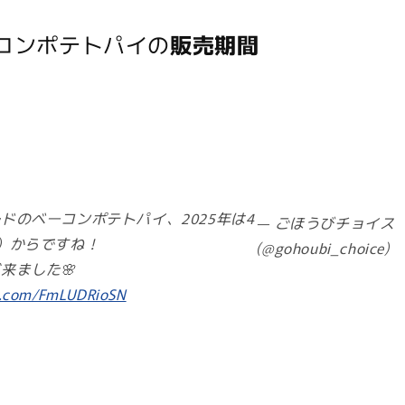
ーコンポテトパイの
販売期間
ドのベーコンポテトパイ、2025年は4
— ごほうびチョイス
）からですね！
(@gohoubi_choice)
来ました🌸
er.com/FmLUDRioSN