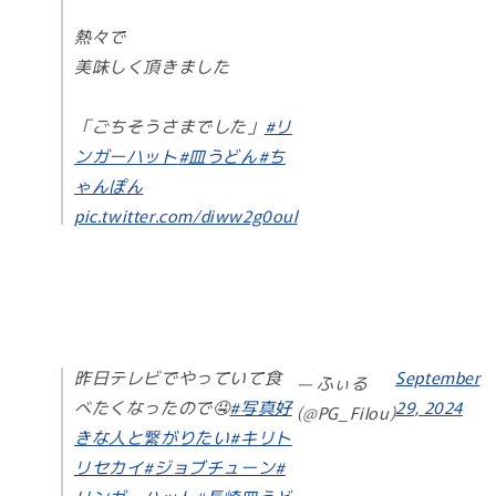
熱々で
美味しく頂きました
「ごちそうさまでした」
#リ
ンガーハット
#皿うどん
#ち
ゃんぽん
pic.twitter.com/diww2g0oul
昨日テレビでやっていて食
September
— ふぃる
べたくなったので🤤
#写真好
29, 2024
(@PG_Filou)
きな人と繋がりたい
#キリト
リセカイ
#ジョブチューン
#