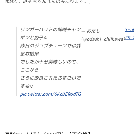
はなく、みそちゃんぽんのみあります。）
リンガーハットの味噌チャン
Sep
— おだし
ポンと餃子☺️
29, 
(@odashi_chiikawa)
昨日のジョブチューンでは残
念な結果
でしたが十分美味しいので、
ここから
さらに改良されたらすごいで
すね☺️
pic.twitter.com/6Kc8ERodTG