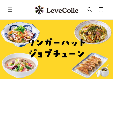
コンテ
カ
ンツに
ー
進む
ト