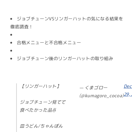
ジョブチューンVSリンガーハットの気になる結果を
徹底調査！
合格メニューと不合格メニュー
ジョブチューン後のリンガーハットの取り組み
【リンガーハット】
Dec
— くまゴロー
29,
(@kumagoro_cocoa)
ジョブチューン見てて
食べたかった品🍜
皿うどん/ちゃんぽん