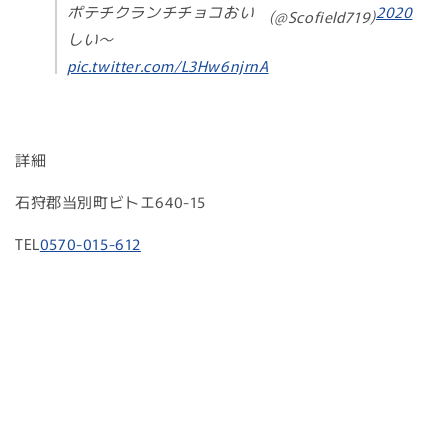
ポテチクランチチョコおい
2020
(@Scofield719)
しい〜
pic.twitter.com/L3Hw6njrnA
詳細
石狩郡当別町ビトエ640-15
TEL
0570-015-612