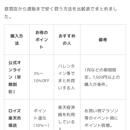
直営店から通販まで安く買う方法を比較表でまとめまし
た。
お得の
購入方
おすすめ
ポイン
備考
法
の人
ト
公式オ
バレンタ
ンライ
1月などの期間限
3%〜
イン等で
ン（早
定。7,500円以上の
10%OFF
まとめ買
期割
購入が条件。
いする人
引）
楽天経済
ロイズ
ポイン
お買い物マラソン
圏を利用
楽天市
ト還元
等のイベント時に
している
場店
(10%〜)
ポイント倍増。
人