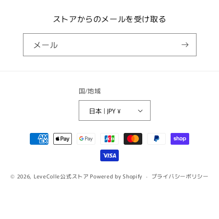
ストアからのメールを受け取る
メール
国/地域
日本 | JPY ¥
決
済
方
法
© 2026,
LeveColle公式ストア
Powered by Shopify
プライバシーポリシー