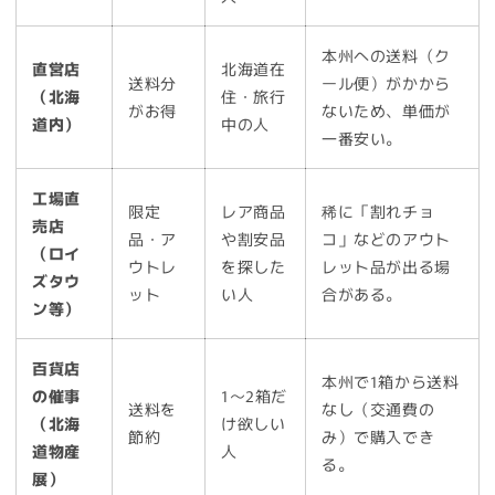
本州への送料（ク
直営店
北海道在
送料分
ール便）がかから
（北海
住・旅行
がお得
ないため、単価が
道内）
中の人
一番安い。
工場直
限定
レア商品
稀に「割れチョ
売店
品・ア
や割安品
コ」などのアウト
（ロイ
ウトレ
を探した
レット品が出る場
ズタウ
ット
い人
合がある。
ン等）
百貨店
本州で1箱から送料
の催事
1〜2箱だ
送料を
なし（交通費の
（北海
け欲しい
節約
み）で購入でき
道物産
人
る。
展）